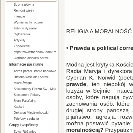
Strona główna
Remont wieży
Intencje
Wymienianki roczne
Telefon dyżurny
RELIGIA A MORALNOŚĆ
Ogłoszenia
Artykuły
Zapowiedzi
• Prawda a political cor
https://www.facebook.com/Parafia-pw-Niepokalanego-Serca-Maryi-w-Mi%C4%99
Ochrona dzieci w parafii
Modna jest krytyka Kości
Informacje parafialne
Radia Maryja i dyrektor
Adres parafii i konto bankowe
Cyprian K. Norwid (poeta
Historia kościoła i parafii
Msze święte
prawdę
, ten niepokój 
Sakramenty Chrztu Św. i Małżeństwa
krzyża w Sejmie i naucz
Sakrament Pokuty
osoby, które negują cywi
Biuro Parafialne
zachowania osób, które 
Kapłani
drugiej strony panoszą 
Dekanat Międzychodzki
pijaństwo, agresja, roz
Telefony zaufania
można postawić pytanie:
Grupy i wspólnoty
moralnością?
Przypatrzm
Żywy Różaniec