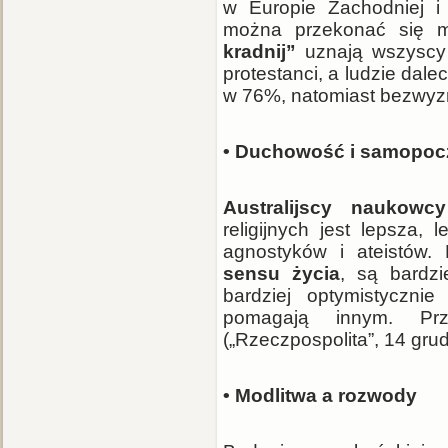
w Europie Zachodniej i
można przekonać się m
kradnij”
uznają wszyscy b
protestanci, a ludzie dale
w 76%, natomiast bezwyz
• Duchowość i samopoc
Australijscy naukowcy
religijnych jest lepsza,
agnostyków i ateistów. 
sensu życia
, są bardzi
bardziej optymistycznie
pomagają innym. Pr
(„Rzeczpospolita”, 14 gru
• Modlitwa a rozwody