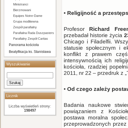
Ministranci
Bierzmowani
• Religijność a przestęp
Equipes Notre-Dame
Grupa modlitewna
Zespół parafialny
Profesor
Richard Free
Parafialna Rada Duszpasterska i Ekonomiczna
przebadał historie życia
2
Parafialny Zespół Caritas
Chicago i Filadelfii. Ws
Panorama kościoła
statusie społecznym i e
Beatyfikacja ks. Stanisława
konflikt z prawem częś
Streicha
intensywnością ich religi
Wyszukiwanie
kościoła, rzadziej popełn
2011, nr 22 – przedruk z „
Szukaj
• Od czego zależy post
Licznik
Badania naukowe stwie
Liczba wyświetleń strony:
198497
powiązaniem z Kościołe
postawa moralna społec
przeprowadzonych prze