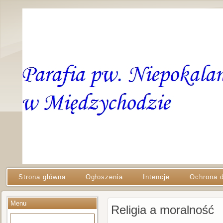
Strona główna
Ogłoszenia
Intencje
Ochrona d
Menu
Religia a moralność