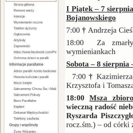
Strona główna
I Piątek – 7 sierpn
Remont wieży
Bojanowskiego
Intencje
Wymienianki roczne
7:00
†
Andrzeja Cieś
Telefon dyżurny
Ogłoszenia
Artykuły
18:00
Za zmarł
Zapowiedzi
wymieniankach
https://www.facebook.com/Parafia-pw-Niepokalanego-Serca-Maryi-w-Mi%C4%99
Ochrona dzieci w parafii
Sobota – 8 sierpnia
Informacje parafialne
Adres parafii i konto bankowe
7:00
†
Kazimierza
Historia kościoła i parafii
Msze święte
Krzysztofa i Tomasz
Sakramenty Chrztu Św. i Małżeństwa
Sakrament Pokuty
18:00
Msza zbior
Biuro Parafialne
wieczną radość nieb
Kapłani
Dekanat Międzychodzki
Ryszarda Piszczyg
Telefony zaufania
rocz.śm.) – od córki 
Grupy i wspólnoty
Żywy Różaniec