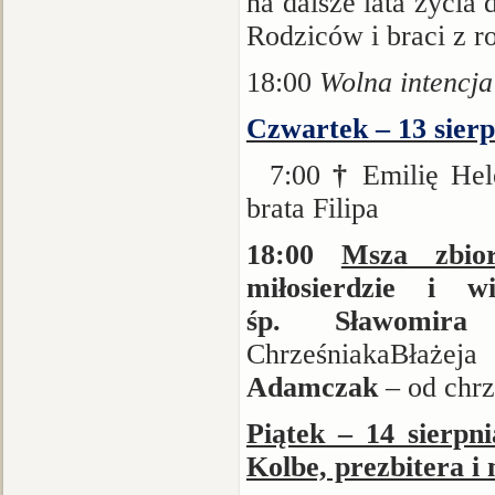
na dalsze lata życia 
Rodziców i braci z r
18:00
Wolna intencja
Czwartek – 13 sierp
7:00
†
Emilię Hel
brata Filipa
18:00
Msza zbio
miłosierdzie i w
śp. Sławomira
Chrześniaka
Błażeja
Adamczak
– od chr
Piątek – 14 sierpn
Kolbe, prezbitera i