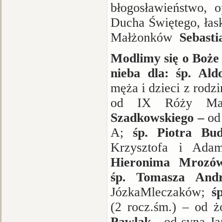
błogosławieństwo, 
Ducha Świętego, łask
Małżonków
Sebasti
Modlimy się
o
Boże 
nieba dla: śp. A
męża i dzieci z rodz
od IX Róży Ma
Szadkowskiego –
od
A;
śp. Piotra Bu
Krzysztofa i Adam
Hieronima Mroz
śp. Tomasza And
Józka
Mleczaków;
śp
(2 rocz.śm.) – od 
Pawlak
- od syna J