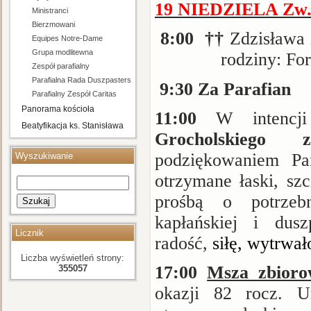
19 NIEDZIELA Zw. –
Ministranci
Bierzmowani
8:00 ††
Zdzisława 
Equipes Notre-Dame
Grupa modlitewna
rodziny: Fo
Zespół parafialny
Parafialna Rada Duszpasterska i Ekonomiczna
9:30
Za Parafian
Parafialny Zespół Caritas
Panorama kościoła
11:00
W intenc
Beatyfikacja ks. Stanisława
Grocholskiego 
Streicha
podziękowaniem P
Wyszukiwanie
otrzymane łaski, sz
prośbą o potrzeb
Szukaj
kapłańskiej i dusz
Licznik
radość,
siłę, wytrwał
Liczba wyświetleń strony:
17:00
Msza zbioro
355057
okazji 82 rocz. Ur