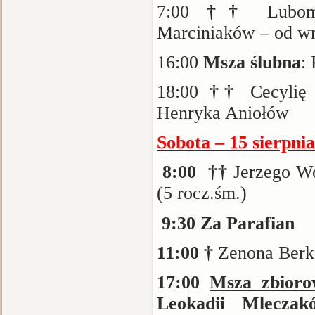
7:00
††
Lubo
Marciniaków – od wn
16:00
Msza ślubna
:
18:00
††
Cecylię
Henryka Aniołów
Sobota – 15 sierpn
8:00 ††
Jerzego Wo
(5 rocz.śm.)
9:30
Za Parafian
11:00
†
Zenona Berka
17:00
Msza zbioro
Leokadii Mlecza