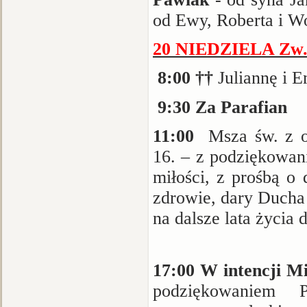
od Ewy, Roberta i Wo
20 NIEDZIELA Zw. –
8:00 ††
Juliannę i E
9:30
Za Parafian
11:00
Msza św. z ok
16. – z podziękowan
miłości, z prośbą o
zdrowie, dary Ducha
na dalsze lata życia d
17:00 W intencji Mi
podziękowaniem 