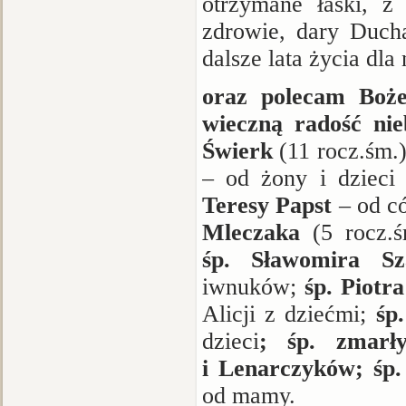
otrzymane łaski, z
zdrowie, dary Duch
dalsze lata życia dla 
oraz polecam
Boże
wieczną radość nie
Świerk
(11 rocz.śm.)
– od żony i dzieci 
Teresy Papst
– od c
Mleczaka
(5 rocz.
śp. Sławomira S
i
wnuków;
śp. Piotra
Alicji z dziećmi;
śp
dzieci
; śp. zmarł
i Lenarczyków; śp
od mamy.