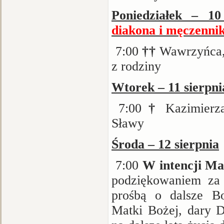
Poniedziałek – 1
diakona i męczenni
7:00
††
Wawrzyńca,
z rodziny
Wtorek – 11 sierpni
7:00
†
Kazimierz
Sławy
Środa – 12 sierpnia
7:00
W intencji Mac
podziękowaniem za 
prośbą o dalsze Bo
Matki Bożej, dary D